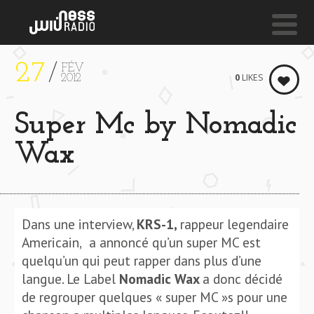
27
FÉV
NESS LIVE !
0
LIKES
2012
MESSAGE (FEAT. KABZA DE SMALL) **** MESSAGE (
Super Mc by Nomadic
Mdu Aka Trp
Wax
Dans une interview,
KRS-1,
rappeur legendaire
Americain,
a annoncé qu’un super MC est
quelqu’un qui peut rapper dans plus d’une
langue. Le Label
Nomadic Wax
a donc décidé
de regrouper quelques « super MC »s pour une