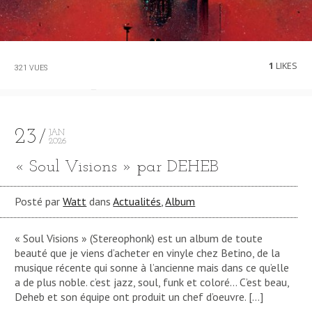
1
LIKES
321 VUES
23
JAN
2026
« Soul Visions » par DEHEB
Posté par
Watt
dans
Actualités
,
Album
« Soul Visions » (Stereophonk) est un album de toute
beauté que je viens d’acheter en vinyle chez Betino, de la
musique récente qui sonne à l’ancienne mais dans ce qu’elle
a de plus noble. c’est jazz, soul, funk et coloré… C’est beau,
Deheb et son équipe ont produit un chef d’oeuvre. […]