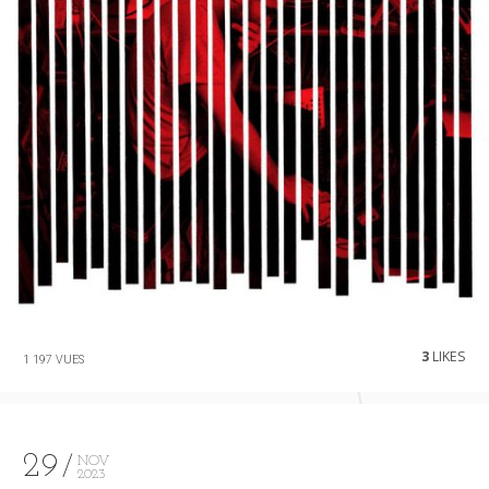
3
LIKES
1 197 VUES
29
NOV
2023