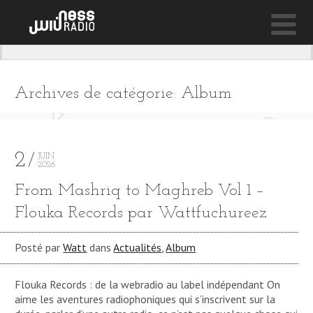
NESS LIVE !
INNA CITY
Archives de catégorie: Album
Greentea Peng
2
JUIN
2026
From Mashriq to Maghreb Vol 1 –
Flouka Records par Wattfuchureez
Posté par
Watt
dans
Actualités
,
Album
Flouka Records : de la webradio au label indépendant On
aime les aventures radiophoniques qui s’inscrivent sur la