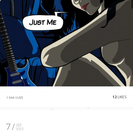
12
LIKES
1 944 VUES
7
SEP
2023