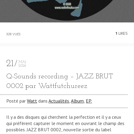
1
LIKES
328 VUES
21
MAI
2026
Q-Sounds recording – JAZZ BRUT
0002 par Wattfutchureez
Posté par
Watt
dans
Actualités
,
Album
,
EP.
Il y a des disques qui cherchent la perfection et il y a ceux
qui préfèrent capturer le moment en ouvrant le champ des
possibles. JAZZ BRUT 0002, nouvelle sortie du label