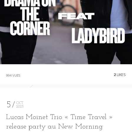
2
LIKES
994 VUES
5
OCT
2025
Lucas Moinet Trio « Time Travel »
release party au New Morning