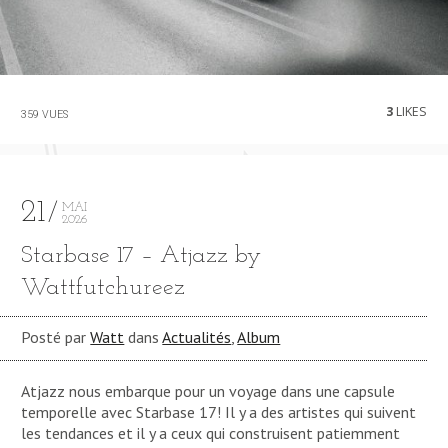
3
LIKES
359 VUES
21
MAI
2026
Starbase 17 – Atjazz by
Wattfutchureez
Posté par
Watt
dans
Actualités
,
Album
Atjazz nous embarque pour un voyage dans une capsule
temporelle avec Starbase 17! Il y a des artistes qui suivent
les tendances et il y a ceux qui construisent patiemment