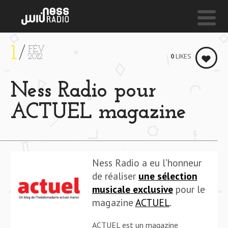
1
FÉV
NESS LIVE !
0
LIKES
2012
PROBLEMS
Ness Radio pour
Homeboy Sandman
ACTUEL magazine
Ness Radio a eu l’honneur
de réaliser
une sélection
musicale exclusive
pour le
magazine
ACTUEL
.
ACTUEL est un magazine