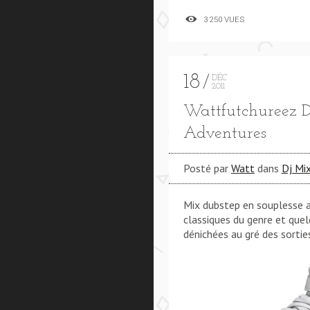
3 250 VUES
18
DÉC
2011
Wattfutchureez 
Adventures
Posté par
Watt
dans
Dj Mi
Mix dubstep en souplesse 
classiques du genre et quel
dénichées au gré des sortie