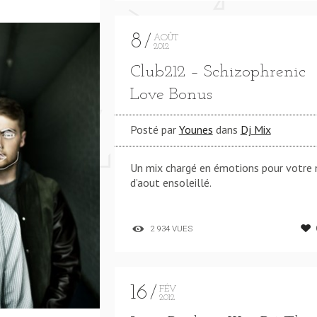
8
AOÛT
2012
Club212 – Schizophrenic
Love Bonus
Posté par
Younes
dans
Dj Mix
Un mix chargé en émotions pour votre
d’aout ensoleillé.
2 934 VUES
16
FÉV
2012