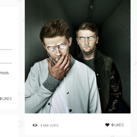
 mois
0
LIKES
0
LIKES
4 666 VUES