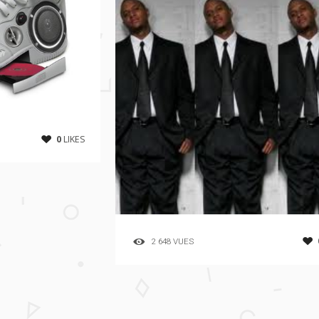
0
LIKES
2 648 VUES