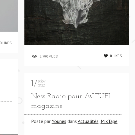
0
LIKES
0
LIKES
2 790 VUES
1
FÉV
2012
Ness Radio pour ACTUEL
magazine
Posté par
Younes
dans
Actualités
,
MixTape