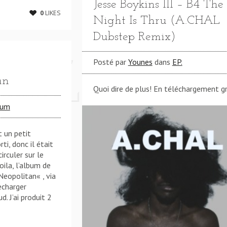
Jesse Boykins III – B4 The
0
LIKES
Night Is Thru (A.CHAL
Dubstep Remix)
Posté par
Younes
dans
EP.
an
Quoi dire de plus! En téléchargement gr
bum
t un petit
i, donc il était
irculer sur le
ila, l’album de
Neopolitan« , via
echarger
. J’ai produit 2