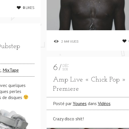
0
LIKES
2 644 VUES
Dubstep
6
DÉC
x
,
MixTape
2011
Amp Live « Chick Pop »
avec quelques
Premiere
ques perles
s de disques
Posté par
Younes
dans
Vidéos
Crazy disco shit!