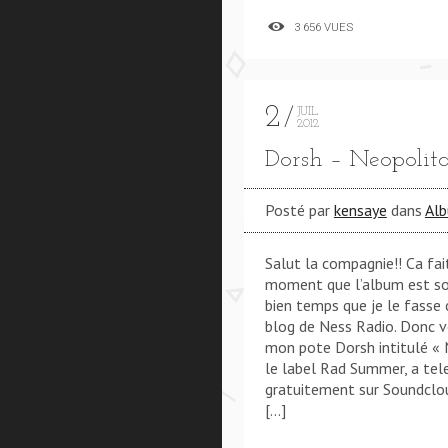
3 656 VUES
2
JUIL
2012
Dorsh – Neopolit
Posté par
kensaye
dans
Al
Salut la compagnie!! Ca fai
moment que l’album est sort
bien temps que je le fasse c
blog de Ness Radio. Donc vo
mon pote Dorsh intitulé « 
le label Rad Summer, a tel
gratuitement sur Soundcloud
[…]