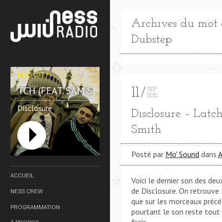
Archives du mot c
Dubstep
NESS LIVE !
LATCH (FEAT. SAM SMITH) **** LATCH (FEAT. SAM SM
11
SEP
2012
Disclosure
Disclosure – Latch
Smith
Posté par
Mo' Sound
dans
A
ACCUEIL
Voici le dernier son des deu
de Disclosure. On retrouv
NESS CREW
que sur les morceaux précé
PROGRAMMATION
pourtant le son reste tou