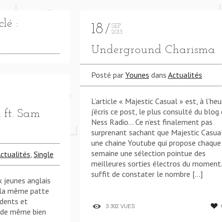
lé :
18
SEP
2013
Underground Charisma
Posté par
Younes
dans
Actualités
ITH) **** LATCH (FEAT. SAM SMITH) **** LATCH (FEA
L’article « Majestic Casual » est, à l’he
j’écris ce post, le plus consulté du blog
 ft. Sam
Ness Radio… Ce n’est finalement pas
surprenant sachant que Majestic Casua
une chaine Youtube qui propose chaque
semaine une sélection pointue des
ctualités
,
Single
meilleures sorties électros du moment.
suffit de constater le nombre […]
x jeunes anglais
e la même patte
dents et
3 302 VUES
t de même bien