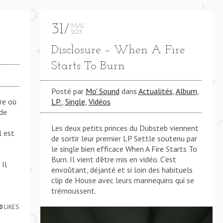
31
MAI
2013
Disclosure – When A Fire
Starts To Burn
T. SAM SMITH) **** LATCH (FEAT. SAM SMITH) ****
Posté par
Mo' Sound
dans
Actualités
,
Album
,
LP.
,
Single
,
Vidéos
ure où
 de
Les deux petits princes du Dubsteb viennent
l est
de sortir leur premier LP Settle soutenu par
le single bien efficace When A Fire Starts To
Burn. Il vient d’être mis en vidéo. C’est
 Il
envoûtant, déjanté et si loin des habituels
clip de House avec leurs mannequins qui se
trémoussent.
0
LIKES