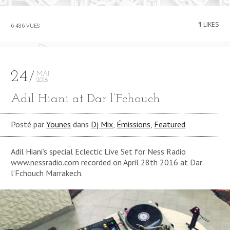
1
LIKES
6 436 VUES
24
MAI
2016
Adil Hiani at Dar l’Fchouch
Posté par
Younes
dans
Dj Mix
,
Émissions
,
Featured
Adil Hiani’s special Eclectic Live Set for Ness Radio
www.nessradio.com recorded on April 28th 2016 at Dar
l’Fchouch Marrakech.