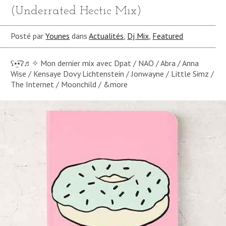
(Underrated Hectic Mix)
Posté par
Younes
dans
Actualités
,
Dj Mix
,
Featured
ʕ•̫͡•ʔ♬✧ Mon dernier mix avec Dpat / NAO / Abra / Anna
Wise / Kensaye Dovy Lichtenstein / Jonwayne / Little Simz /
The Internet / Moonchild / &more