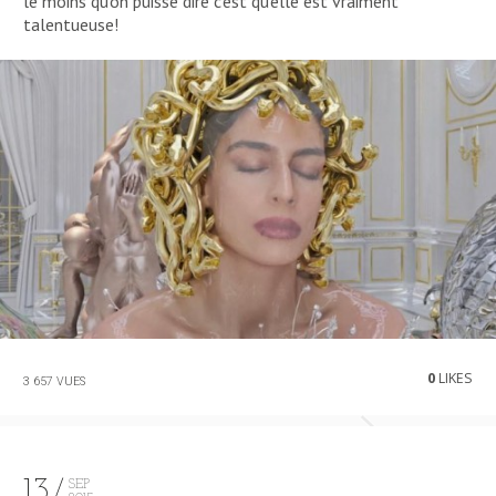
le moins qu’on puisse dire c’est qu’elle est vraiment
talentueuse!
0
LIKES
3 657 VUES
13
SEP