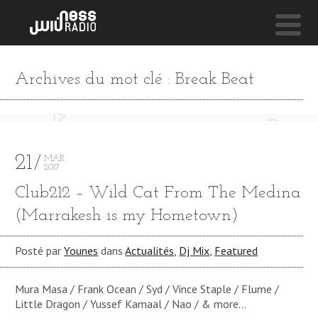
NESS LIVE !
Archives du mot clé : Break Beat
SEA SPRAY
Lone
21
MAR
2017
Club212 – Wild Cat From The Medina
(Marrakesh is my Hometown)
Posté par
Younes
dans
Actualités
,
Dj Mix
,
Featured
Mura Masa / Frank Ocean / Syd / Vince Staple / Flume /
Little Dragon / Yussef Kamaal / Nao / & more…