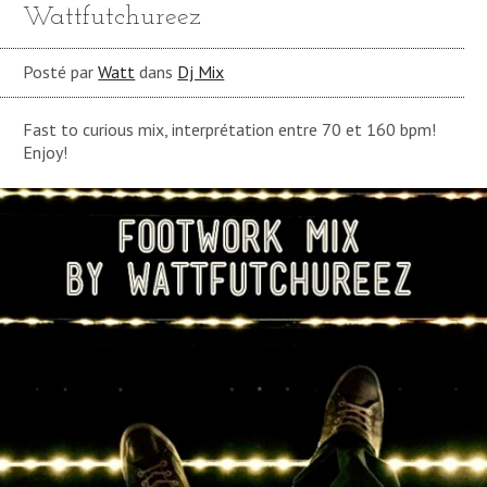
Wattfutchureez
Posté par
Watt
dans
Dj Mix
Fast to curious mix, interprétation entre 70 et 160 bpm!
Enjoy!