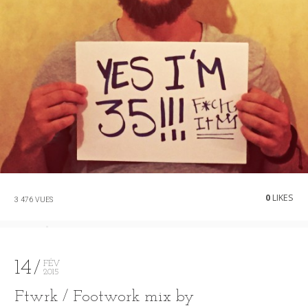
0
LIKES
3 476 VUES
14
FÉV
2015
Ftwrk / Footwork mix by