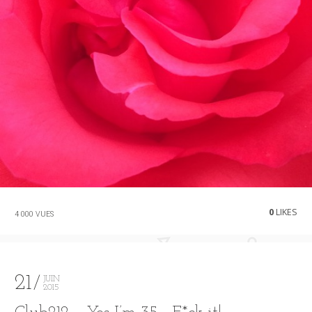
0
LIKES
4 000 VUES
21
JUIN
2015