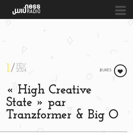
NESS LIVE !
THIS ONE FOR YOU **** THIS ONE FOR YOU **** T
Lee Bannon X
Chuuwee
1
FÉV
2
LIKES
2024
« High Creative
State » par
Tranzformer & Big O