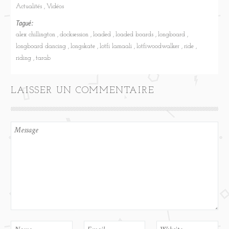
Actualités
Vidéos
Tagué:
alex chillington
docksession
loaded
loaded boards
longboard
longboard dancing
longskate
lotfi lamaali
lotfiwoodwalker
ride
riding
tarab
LAISSER UN COMMENTAIRE