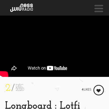
NESS LIVE !
MORNING MIST
Sebastien Schuller
2
DÉC
4
LIKES
2020
Longboard : Lotfi