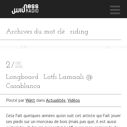
NESS LIVE !
Archives du mot clé : riding
BROTHER DON'T CRY **** BROTHER DON'T CRY ***
Trilogy
2
DÉC
2020
Longboard : Lotfi Lamaali @
Casablanca
Posté par
Watt
dans
Actualités
,
Vidéos
Cela fait quelques années qu’on suit cet artiste qui fait jouer
ses pieds sur un morceau de bois (mais pas que, il est aussi