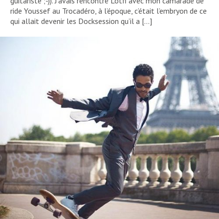
guitariste ;-)). J’avais rencontré Lotfi avec mon camarade de
ride Youssef au Trocadéro, à l’époque, c’était l’embryon de ce
qui allait devenir les Docksession qu’il a […]