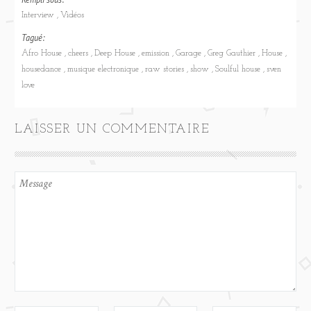
Interview
Vidéos
Tagué:
Afro House
cheers
Deep House
emission
Garage
Greg Gauthier
House
housedance
musique electronique
raw stories
show
Soulful house
sven
love
LAISSER UN COMMENTAIRE