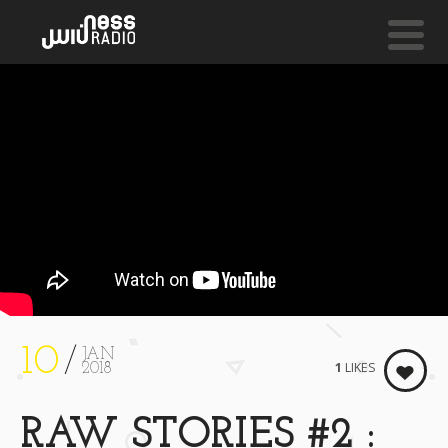
NESS LIVE !
TA9CHIRA & BROTHERHOOD) **** MEN FADHLEK (FE
4lfa
10
JAN
1
LIKES
2018
RAW STORIES #2 :