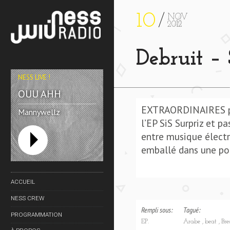
10
NOV
2012
Debruit – 
NESS LIVE !
OUU AHH
EXTRAORDINAIRES prod
Mannywellz
l’EP SiS Surpriz et
entre musique électr
emballé dans une po
ACCUEIL
NESS CREW
Rempli sous:
Tagué:
PROGRAMMATION
EP.
Arabe
beat
Br