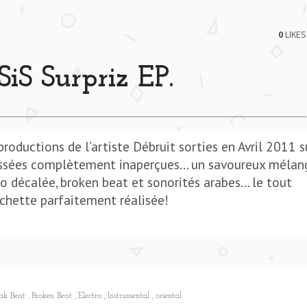
0
LIKES
SiS Surpriz EP.
uctions de l’artiste Débruit sorties en Avril 2011 s
 passées complètement inaperçues… un savoureux mélan
o décalée, broken beat et sonorités arabes… le tout
chette parfaitement réalisée!
eak Beat
Broken Beat
Electro
Instrumental
oriental