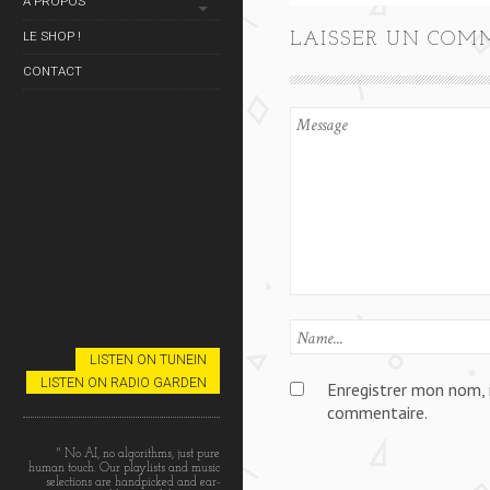
À PROPOS
LE SHOP !
LAISSER UN COM
CONTACT
LISTEN ON TUNEIN
LISTEN ON RADIO GARDEN
Enregistrer mon nom, 
commentaire.
" No AI, no algorithms, just pure
human touch. Our playlists and music
selections are handpicked and ear-