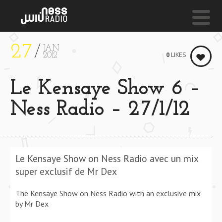
27
JAN
NESS LIVE !
0
LIKES
2012
I
Le Kensaye Show 6 –
Joy Jones-Godchild
(Incl. Daz
Ness Radio – 27/1/12
Le Kensaye Show on Ness Radio avec un mix
super exclusif de Mr Dex
The Kensaye Show on Ness Radio with an exclusive mix
by Mr Dex