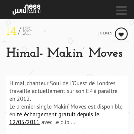
14
DÉC
NESS LIVE !
0
LIKES
2011
THE_SWORD_WILL_DIE **** THE_SWORD_WILL_DIE 
Himal- Makin’ Moves
Palm Skin Productions
Himal, chanteur Soul de l’Ouest de Londres
travaille actuellement sur son EP à paraître
en 2012.
Le premier single Makin’ Moves est disponible
en
téléchargement gratuit depuis le
12/05/2011
avec le clip ….