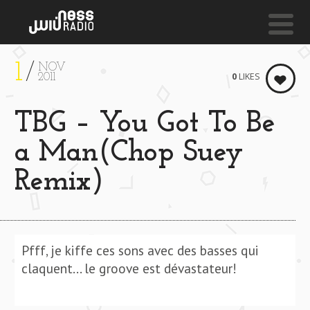
1
NOV
NESS LIVE !
0
LIKES
2011
THIS GENERATION IS DEAD **** THIS GENERATION
TBG – You Got To Be
D-Lity Feat. Amaranth
a Man(Chop Suey
Remix)
Pfff, je kiffe ces sons avec des basses qui
claquent… le groove est dévastateur!