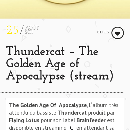
25
AOÛT
0
LIKES
2011
Thundercat – The
Golden Age of
Apocalypse (stream)
The Golden Age Of Apocalypse
, l
‘
album très
attendu du bassiste
Thundercat
produit par
Flying Lotus
pour son label
Brainfeeder
est
disponible en streaming
ICI
en attendant sa