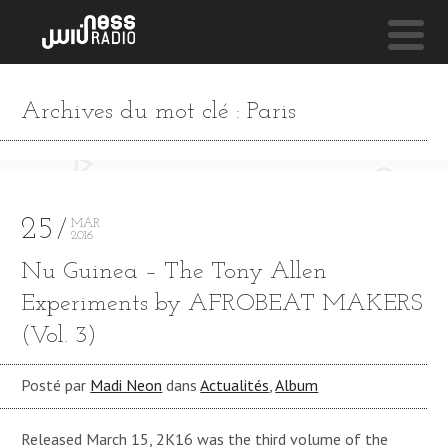
NESS LIVE !
Archives du mot clé : Paris
03A ANA INDI HANEEN MASTERED 1 **** 03A ANA 
Fairuz
25
MAR
2016
Nu Guinea – The Tony Allen
Experiments by AFROBEAT MAKERS
(Vol. 3)
Posté par
Madi Neon
dans
Actualités
,
Album
Released March 15, 2K16 was the third volume of the