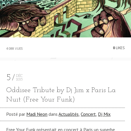
0
LIKES
4 088 VUES
5
DÉC
2013
Oddisee Tribute by Dj Jim x Paris La
Nuit (Free Your Funk)
Posté par
Madi Neon
dans
Actualités
,
Concert
,
Dj Mix
Free Your Funk présentait en concert à Paris un superbe