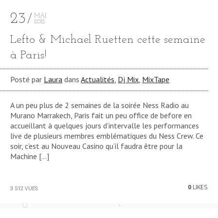
23
MAI
2012
Lefto & Michael Ruetten cette semaine
à Paris!
Posté par
Laura
dans
Actualités
,
Dj Mix
,
MixTape
A un peu plus de 2 semaines de la soirée Ness Radio au
Murano Marrakech, Paris fait un peu office de before en
accueillant à quelques jours d’intervalle les performances
live de plusieurs membres emblématiques du Ness Crew. Ce
soir, c’est au Nouveau Casino qu’il faudra être pour la
Machine […]
0
LIKES
3 512 VUES