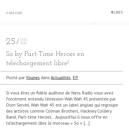
0
LIKES
3 284 VUES
25
JAN
2012
So by Part-Time Heroes en
téléchargement libre!
Posté par
Younes
dans
Actualités
,
EP.
Si vous êtes un fidèle auditeur de Ness Radio vous avez
forcément entendu l’émission Wah Wah 45 présentée par
Dom Servini. Wah Wah 45 est un label anglais qui regroupe
des artistes comme Colman Brothers, Hackney Colliery
Band, Part-time Heroes… Aujourd’hui il nous offre en
téléchargement libre le morceau « So » […]