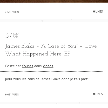
0
LIKES
2 573 VUES
3
JAN
2012
James Blake – “A Case of You” + ‘Love
What Happened Here’ EP
Posté par
Younes
dans
Vidéos
pour tous les fans de James Blake dont je fais parti!
0
LIKES
6 681 VUES