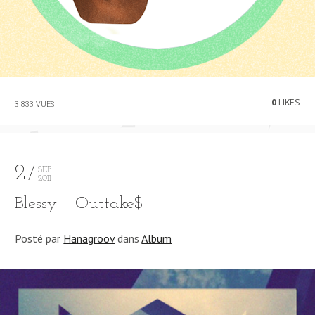
0
LIKES
3 833 VUES
2
SEP
2011
Blessy – Outtake$
Posté par
Hanagroov
dans
Album