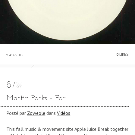
0
LIKES
2 414 VUES
8
SEP
2011
Martin Parks – Far
Posté par
Zoweole
dans
Vidéos
This fall music & movement site Apple Juice Break together