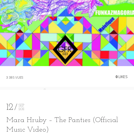
0
LIKES
3 385 VUES
12
SEP
2011
Mara Hruby – The Panties (Official
Music Video)