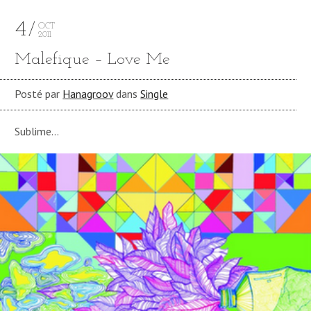
4
OCT
2011
Malefique – Love Me
Posté par
Hanagroov
dans
Single
Sublime…