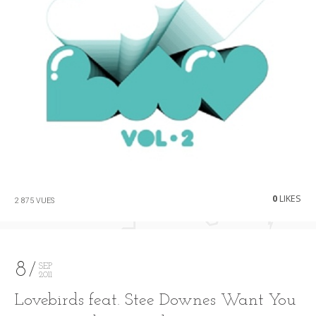
0
LIKES
2 875 VUES
8
SEP
2011
Lovebirds feat. Stee Downes Want You