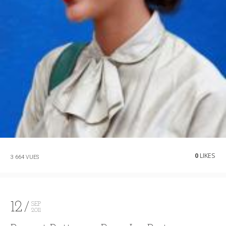
0
LIKES
3 664 VUES
12
SEP
2011