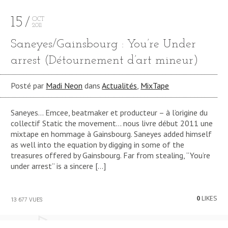
15
OCT
2011
Saneyes​/​Gainsbourg : You’re Under
arrest (Détournement d’art mineur)
Posté par
Madi Neon
dans
Actualités
,
MixTape
Saneyes… Emcee, beatmaker et producteur – à l’origine du
collectif Static the movement… nous livre début 2011 une
mixtape en hommage à Gainsbourg. Saneyes added himself
as well into the equation by digging in some of the
treasures offered by Gainsbourg. Far from stealing, “You’re
under arrest” is a sincere […]
0
LIKES
13 677 VUES