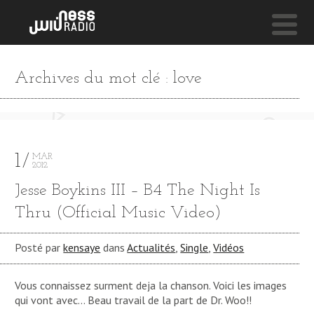
NESS LIVE !
Archives du mot clé : love
THIS ONE FOR YOU **** THIS ONE FOR YOU **** THI
Lee Bannon X
Chuuwee
1
MAR
2012
Jesse Boykins III – B4 The Night Is
Thru (Official Music Video)
Posté par
kensaye
dans
Actualités
,
Single
,
Vidéos
Vous connaissez surment deja la chanson. Voici les images
qui vont avec… Beau travail de la part de Dr. Woo!!