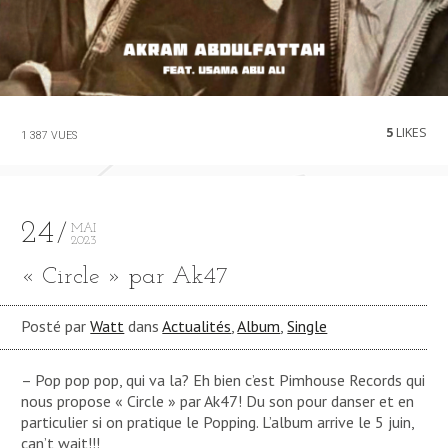
5
LIKES
1 387 VUES
24
MAI
2023
« Circle » par Ak47
Posté par
Watt
dans
Actualités
,
Album
,
Single
– Pop pop pop, qui va la? Eh bien c’est Pimhouse Records qui
nous propose « Circle » par Ak47! Du son pour danser et en
particulier si on pratique le Popping. L’album arrive le 5 juin,
can’t wait!!!