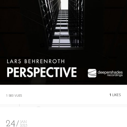
1
LIKES
1 583 VUES
24
JAN
2023