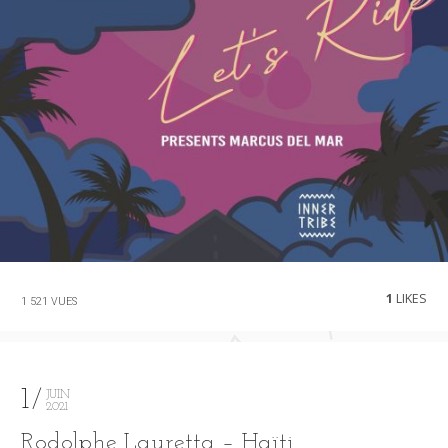
1
LIKES
1 521 VUES
1
JUIN
2021
Rodolphe Lauretta – Haïti