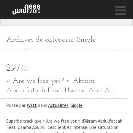
NESS LIVE !
HE DREAM KEEPER (FEAT. CHERISE ADAMS BURNETT
Archives de catégorie: Single
Seed Ensemble
29
JUIL
2023
« Are we free yet? » Akram
Abdulfattah Feat. Usama Abu Ali
Posté par
Watt
dans
Actualités
,
Single
Superbe track que « Are we free yet » d’Akram Abdulfattah
Feat. Usama Abu Ali, c’est lent et intense, une saturation