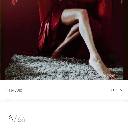
2
LIKES
1 566 VUES
18
JAN
2023