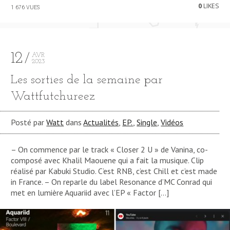
0
LIKES
1 676 VUES
12
AVR
2023
Les sorties de la semaine par
Wattfutchureez
Posté par
Watt
dans
Actualités
,
EP.
,
Single
,
Vidéos
– On commence par le track « Closer 2 U » de Vanina, co-
composé avec Khalil Maouene qui a fait la musique. Clip
réalisé par Kabuki Studio. C’est RNB, c’est Chill et c’est made
in France. – On reparle du label Resonance d’MC Conrad qui
met en lumière Aquariid avec l’EP « Factor […]