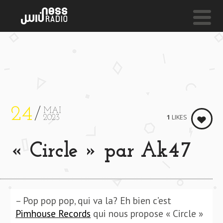
NESS LIVE !
I WALK ALONE
Marijata
24
MAI
1
LIKES
2023
« Circle » par Ak47
– Pop pop pop, qui va la? Eh bien c’est
Pimhouse Records
qui nous propose « Circle »