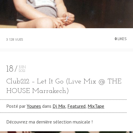
0
LIKES
3 128 VUES
18
JUIN
2021
Club212 – Let It Go (Live Mix @ THE
HOUSE Marrakech)
Posté par
Younes
dans
Dj Mix
,
Featured
,
MixTape
Découvrez ma dernière sélection musicale !