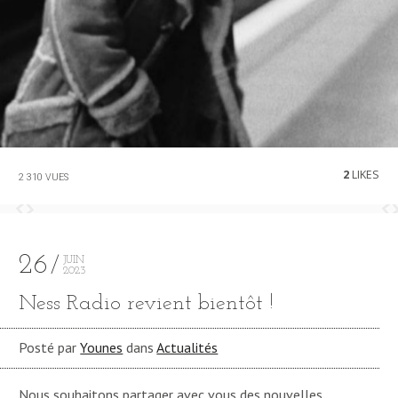
2
LIKES
2 310 VUES
26
JUIN
2023
Ness Radio revient bientôt !
Posté par
Younes
dans
Actualités
Nous souhaitons partager avec vous des nouvelles