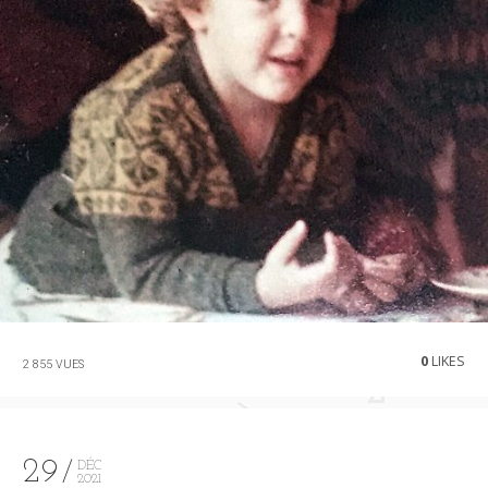
0
LIKES
2 855 VUES
29
DÉC
2021