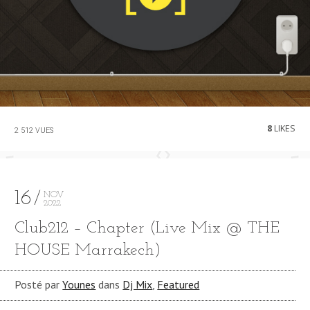
8
LIKES
2 512 VUES
16
NOV
2022
Club212 – Chapter (Live Mix @ THE
HOUSE Marrakech)
Posté par
Younes
dans
Dj Mix
,
Featured