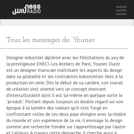
NESS LIVE !
COLD AIR
Tous les messages de:
Younes
The Hics
Designer industriel diplômé avec les félicitations du jury de
la prestigieuse ENSCI-Les Ateliers de Paris, Younes Duret
est un designer marocain maîtrisant les aspects du design
dans sa globalité et les contraintes industrielles liées à la
production en série. Dès le début de sa carrière, son travail
de création s’est orienté vers un concept innovant
d’interculturalité dont il est lui-même en quelque sorte le
“produit”. Portant depuis toujours un double regard sur son
époque à la lumière des valeurs qu’il s’est forgé en
confrontant celles de ses deux pays d’origine avec la réalité
du monde et son expérience de la vie, il envisage le design
comme une recherche fondée sur l’apprentissage par l’autre
et l’ailleurs. A travers cette démarche, il cherche aussi à