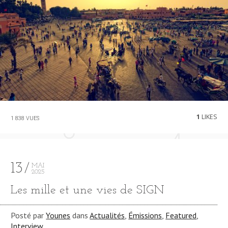
1
LIKES
1 838 VUES
13
MAI
2025
Les mille et une vies de SIGN
Posté par
Younes
dans
Actualités
,
Émissions
,
Featured
,
Interview