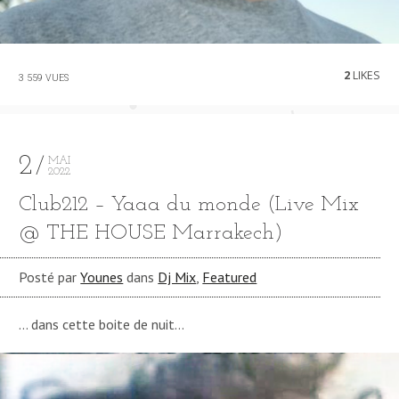
2
LIKES
3 559 VUES
2
MAI
2022
Club212 – Yaaa du monde (Live Mix
@ THE HOUSE Marrakech)
Posté par
Younes
dans
Dj Mix
,
Featured
… dans cette boite de nuit…