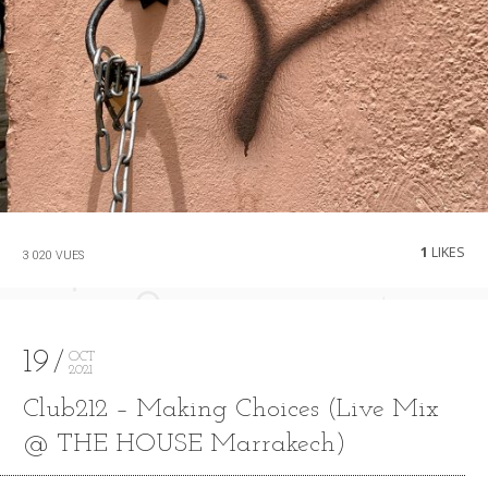
1
LIKES
3 020 VUES
19
OCT
2021
Club212 – Making Choices (Live Mix
@ THE HOUSE Marrakech)