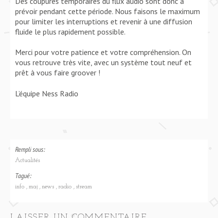
Des coupures temporaires du flux audio sont donc à
prévoir pendant cette période. Nous faisons le maximum
pour limiter les interruptions et revenir à une diffusion
fluide le plus rapidement possible.
Merci pour votre patience et votre compréhension. On
vous retrouve très vite, avec un système tout neuf et
prêt à vous faire groover !
L’équipe Ness Radio
Rempli sous:
Actualités
Tagué:
info
maj
news
radio
stream
LAISSER UN COMMENTAIRE