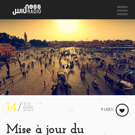
NESS LIVE !
GAME (KATUCHAT REMIX) **** GAME (KATUCHAT REM
Kuna Maze
14
JUIL
1
LIKES
2025
Mise à jour du