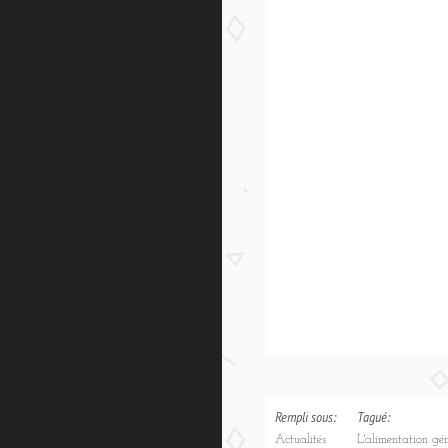
Rempli sous:
Tagué:
Actualités
L'alimentation gé