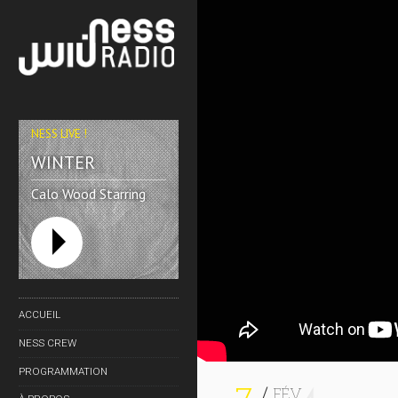
NESS LIVE !
WINTER
Calo Wood Starring
Ester Rada
ACCUEIL
NESS CREW
PROGRAMMATION
FÉV