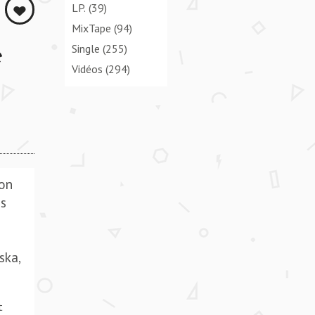
LP.
(39)
MixTape
(94)
e
Single
(255)
Vidéos
(294)
son
ns
s
ska,
t