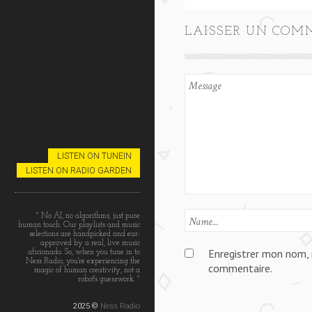
LAISSER UN COM
LISTEN ON TUNEIN
LISTEN ON RADIO GARDEN
" No AI, no algorithms, just pure
human touch. Our playlists and music
selections are handpicked and ear-
approved by a real, live music
Enregistrer mon nom, 
aficionado. So, when you tune in to
Ness Radio, you're experiencing the
commentaire.
magic of human creativity, not a
robot's guesswork. "
2025 ©
Ness Radio