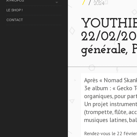
7
À PROPOS
2024
LE SHOP !
CONTACT
YOUTHIE 
22/02/202
générale, P
Après « Nomad Skank 
3e album : « Gecko T
organiques, pour parti
Un projet instrument
(trompette, flûte, ac
musiques latines, bal
Rendez-vous le 22 février