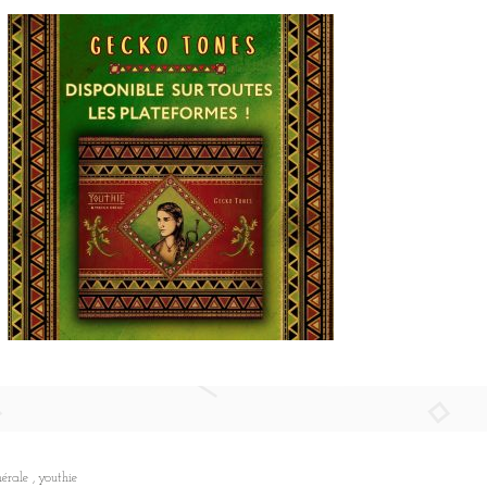
nérale
youthie