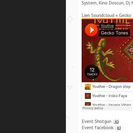
System, Kino Doscun, Dj N
Lien Soundcloud « Gecko 
Event Shotgun :
ici
Event facebook :
ici