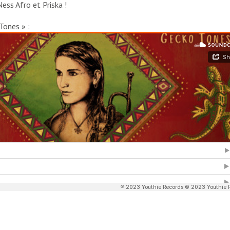
ess Afro et Priska !
Tones » :