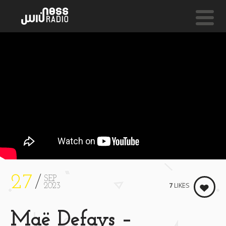
NESS LIVE !
FEEL WHAT IT IS
Jimmy Edgar
27
SEP
7
LIKES
2023
Maë Defays –