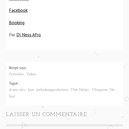
Facebook
Booking
Par
Dj Ness Afro
Rempli sous:
Actualités
Vidéos
Tagué:
dj ness afro
Jazz
justlookingproductions
Maë Defays - Mangrove
Nu-
Soul
LAISSER UN COMMENTAIRE