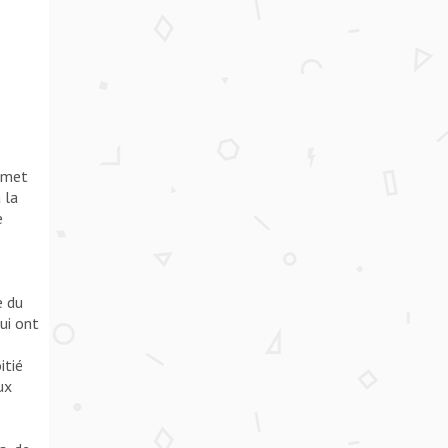
t met
 la
e
e du
ui ont
itié
ux