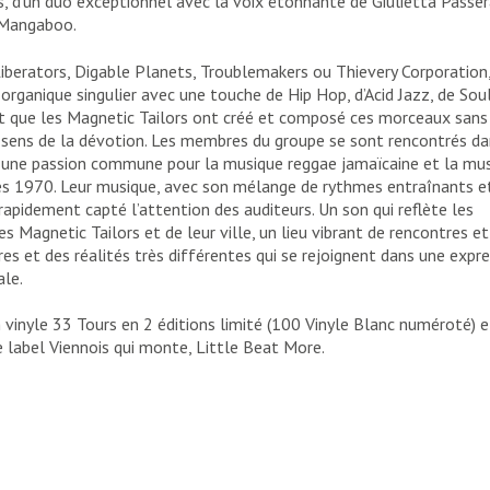
s, d’un duo exceptionnel avec la voix étonnante de Giulietta Passer
 Mangaboo.
iberators, Digable Planets, Troublemakers ou Thievery Corporation
organique singulier avec une touche de Hip Hop, d’Acid Jazz, de Soul
t que les Magnetic Tailors ont créé et composé ces morceaux sans
 sens de la dévotion. Les membres du groupe se sont rencontrés d
t une passion commune pour la musique reggae jamaïcaine et la mu
es 1970. Leur musique, avec son mélange de rythmes entraînants e
rapidement capté l’attention des auditeurs. Un son qui reflète les
es Magnetic Tailors et de leur ville, un lieu vibrant de rencontres et
es et des réalités très différentes qui se rejoignent dans une expr
ale.
n vinyle 33 Tours en 2 éditions limité (100 Vinyle Blanc numéroté) e
e label Viennois qui monte, Little Beat More.