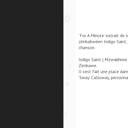
´For A Minute’ extrait de
zimbabwéen Indigo Saint, 
chanson.
Indigo Saint ( Mzwakhiwe
Zimbawe.
Il s’est fait une place dan
‘Sway’ Calloway, personna