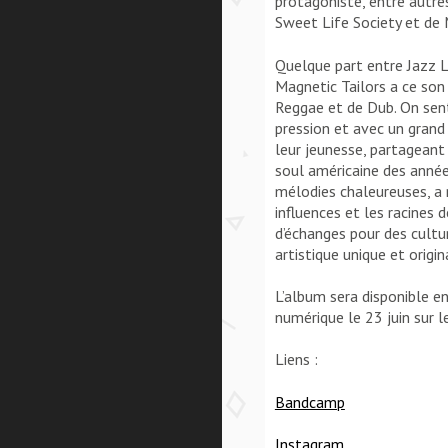
protagoniste, entre autre
Sweet Life Society et de
Quelque part entre Jazz L
Magnetic Tailors a ce son 
Reggae et de Dub. On sen
pression et avec un grand
leur jeunesse, partagean
soul américaine des anné
mélodies chaleureuses, a 
influences et les racines d
d’échanges pour des cultur
artistique unique et origin
L’album sera disponible e
numérique le 23 juin sur l
Liens :
Bandcamp
Instagram