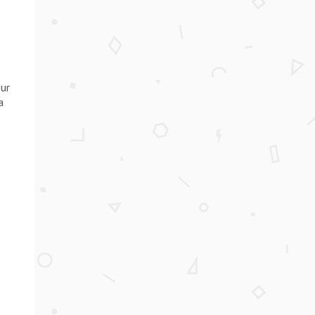
eur
a