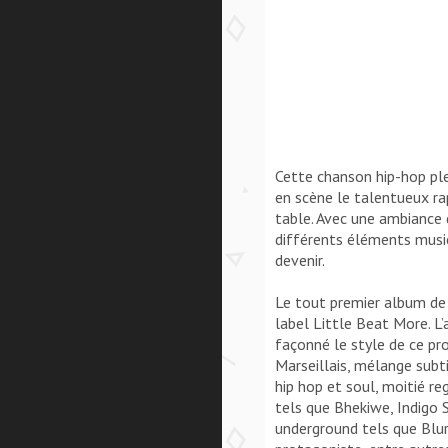
Cette chanson hip-hop ple
en scène le talentueux ra
table. Avec une ambiance 
différents éléments music
devenir.
Le tout premier album de M
label Little Beat More. L
façonné le style de ce pr
Marseillais, mélange subt
hip hop et soul, moitié re
tels que Bhekiwe, Indigo 
underground tels que Blur