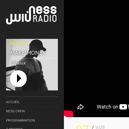
NESS LIVE !
MAKE MONEY
Lapalux
ACCUEIL
NESS CREW
PROGRAMMATION
AVR