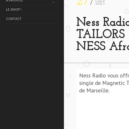
27
À PROPOS
2023
LE SHOP !
CONTACT
Ness Rad
TAILORS 
NESS Afr
Ness Radio vous offr
single de Magnetic T
de Marseille.