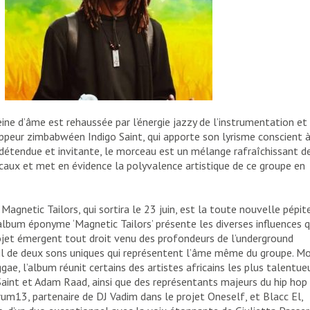
ine d’âme est rehaussée par l’énergie jazzy de l’instrumentation e
ppeur zimbabwéen Indigo Saint, qui apporte son lyrisme conscient à
détendue et invitante, le morceau est un mélange rafraîchissant d
aux et met en évidence la polyvalence artistique de ce groupe en
agnetic Tailors, qui sortira le 23 juin, est la toute nouvelle pépit
’album éponyme ‘Magnetic Tailors’ présente les diverses influences q
ojet émergent tout droit venu des profondeurs de l’underground
il de deux sons uniques qui représentent l’âme même du groupe. Mo
ggae, l’album réunit certains des artistes africains les plus talentue
Saint et Adam Raad, ainsi que des représentants majeurs du hip hop
um13, partenaire de DJ Vadim dans le projet Oneself, et Blacc El,