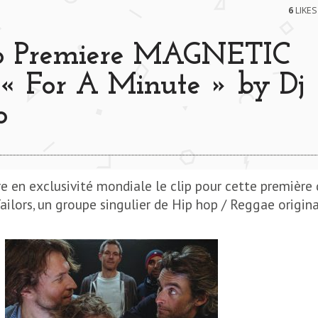
6
LIKES
io Premiere MAGNETIC
« For A Minute » by Dj
o
e en exclusivité mondiale le clip pour cette première
ailors, un groupe singulier de Hip hop / Reggae origina