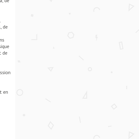
a, de
,
, de
ans
sique
t de
ession
t en