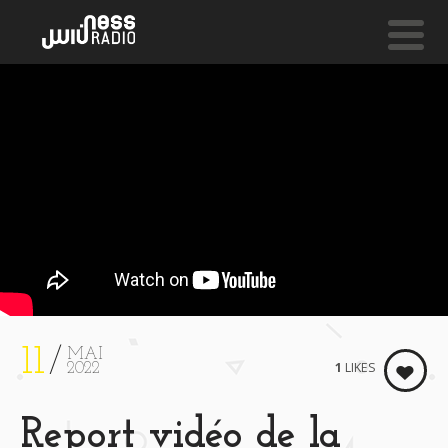
NESS LIVE !
FUJI
Vanilla
11
MAI
1
LIKES
2022
Report vidéo de la