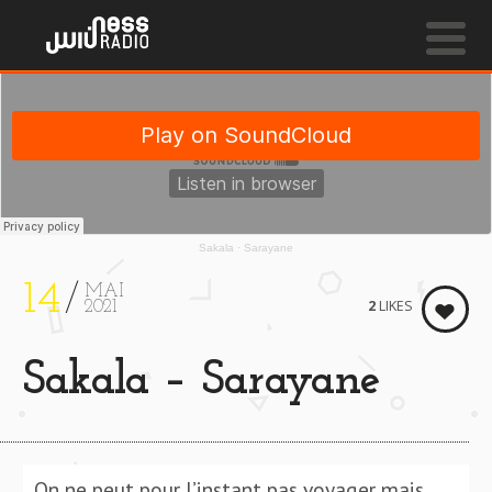
NESS LIVE !
INDIAN FLUTE
Jael-JaëL
Sakala
·
Sarayane
14
MAI
2
LIKES
2021
Sakala – Sarayane
On ne peut pour l’instant pas voyager mais