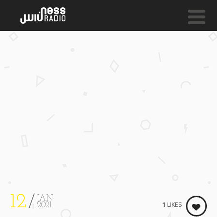
NESS LIVE !
SLOW DANCE (JAZZ MIX) **** SLOW DANCE (JAZZ MI
Bright & Findlay
12
JAN
1
LIKES
2021