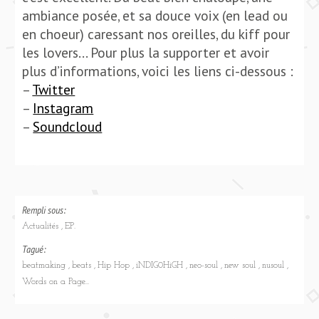
ambiance posée, et sa douce voix (en lead ou
en choeur) caressant nos oreilles, du kiff pour
les lovers… Pour plus la supporter et avoir
plus d’informations, voici les liens ci-dessous :
–
Twitter
–
Instagram
–
Soundcloud
Rempli sous:
Actualités
EP.
Tagué:
beatmaking
beats
Hip Hop
iNDIG0HiGH
neo-soul
new soul
nusoul
Words on a Page​.​.​.