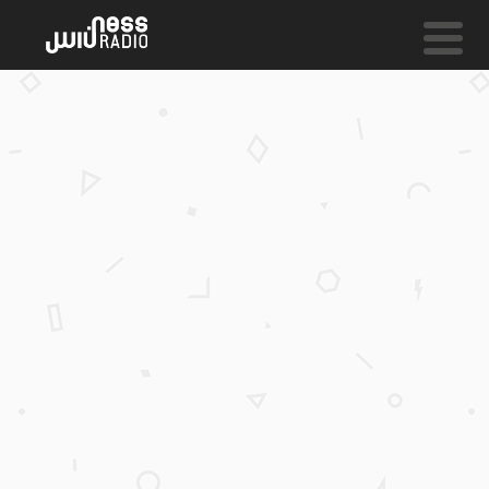
NESS LIVE !
WESTERN
Mk.Gee