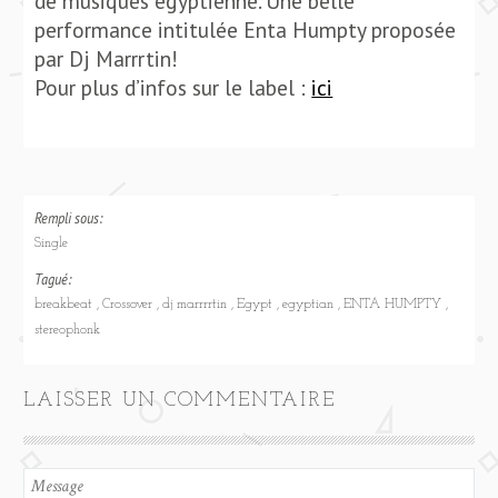
de musiques égyptienne. Une belle
performance intitulée Enta Humpty proposée
par Dj Marrrtin!
Pour plus d’infos sur le label :
ici
Rempli sous:
Single
Tagué:
breakbeat
Crossover
dj marrrrtin
Egypt
egyptian
ENTA HUMPTY
stereophonk
LAISSER UN COMMENTAIRE