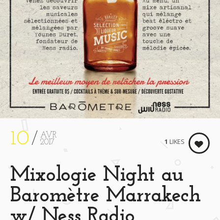
10
AVR
1
LIKES
2017
Mixologie Night au
Baromètre Marrakech
w/ Ness Radio