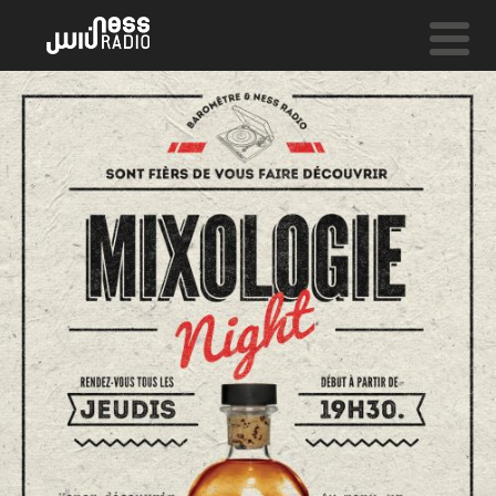
NESS LIVE !
OPEN HEART
Zara Mcfarlane