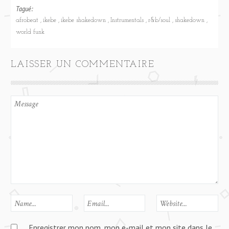
Tagué:
afrobeat
ikebe
ikebe shakedown
Instrumentals
r&b/soul
shakedown
world funk
LAISSER UN COMMENTAIRE
Enregistrer mon nom, mon e-mail et mon site dans le