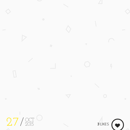
27
OCT
3
LIKES
2015