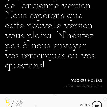
de l’ancienne version.
Nous espérons que
cette nouvelle version
vous plaira. N'hésitez
pas à nous envoyer
vos remarques ou vos
questions!
YOUNES & OMAR
Fondateurs de Ness Radio
5
JAN
2
LIKES
2015