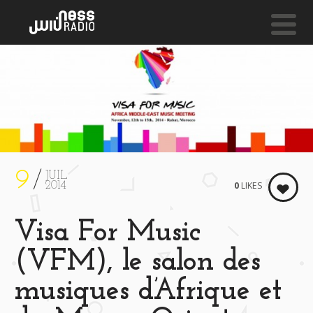
NESS LIVE !
WORRISOME HEART **** WORRISOME HEART **** 
Melody Gardot
9
JUIL
0
LIKES
2014
Visa For Music
(VFM), le salon des
musiques d’Afrique et