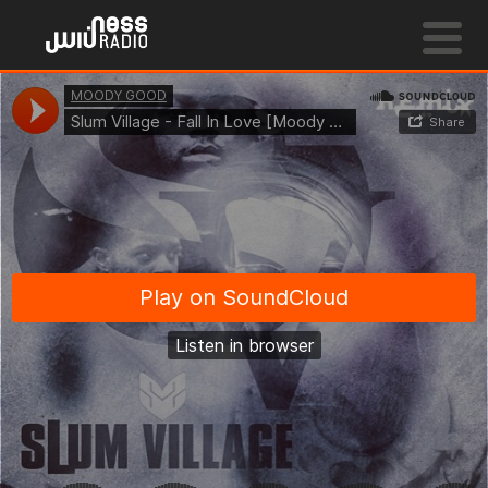
NESS LIVE !
EVEN THOUGH YOU RE WITH ANOTHER GIRL **** 
Trentemoeller