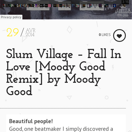
29
AVR
0
LIKES
2014
Slum Village – Fall In
Love [Moody Good
Remix] by Moody
Good
Beautiful people!
Good, one beatmaker I simply discovered a