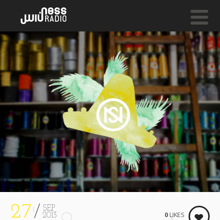
NESS LIVE !
HIGH PRICED SHOES **** HIGH PRICED SHOES **** 
Prof
27
SEP
0
LIKES
2013