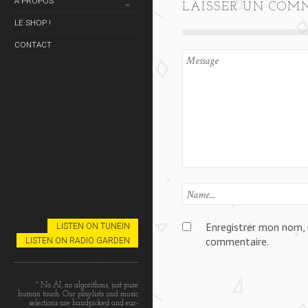
À PROPOS
LAISSER UN COM
LE SHOP !
CONTACT
Enregistrer mon nom, 
LISTEN ON TUNEIN
commentaire.
LISTEN ON RADIO GARDEN
" No AI, no algorithms, just pure
human touch. Our playlists and music
selections are handpicked and ear-