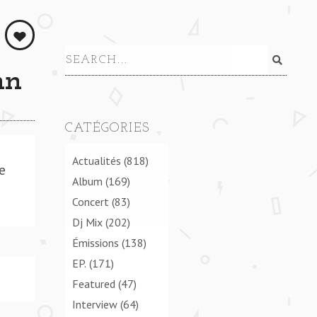
hn
CATÉGORIES
Actualités
(818)
se
Album
(169)
Concert
(83)
Dj Mix
(202)
Émissions
(138)
EP.
(171)
Featured
(47)
Interview
(64)