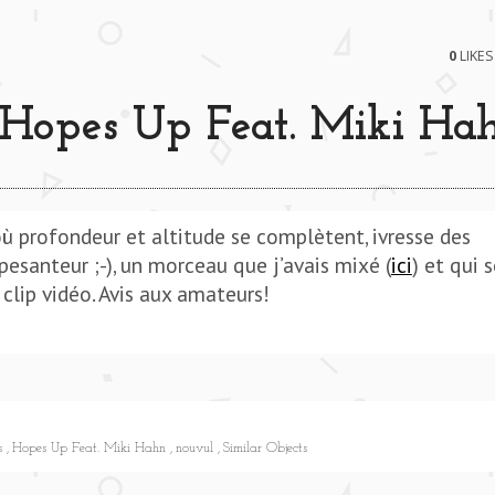
0
LIKES
Hopes Up Feat. Miki Ha
où profondeur et altitude se complètent, ivresse des
esanteur ;-), un morceau que j’avais mixé (
ici
) et qui 
 clip vidéo. Avis aux amateurs!
ts
Hopes Up Feat. Miki Hahn
nouvul
Similar Objects