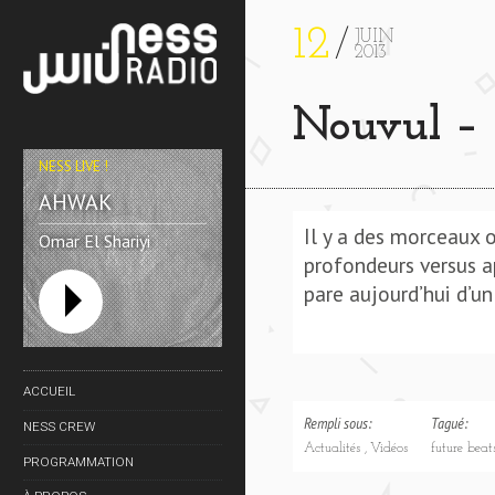
12
JUIN
2013
Nouvul – 
NESS LIVE !
AHWAK
Il y a des morceaux 
Omar El Shariyi
profondeurs versus ap
pare aujourd’hui d’un
ACCUEIL
Rempli sous:
Tagué:
NESS CREW
Actualités
Vidéos
future bea
PROGRAMMATION