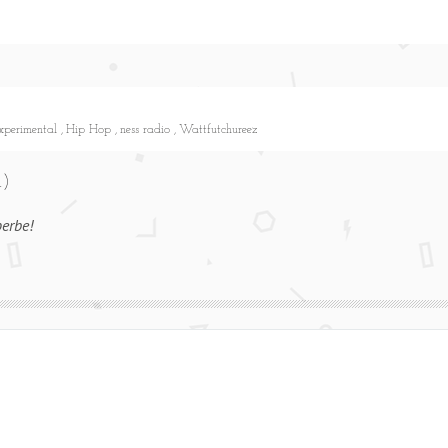
xperimental
Hip Hop
ness radio
Wattfutchureez
)
erbe!