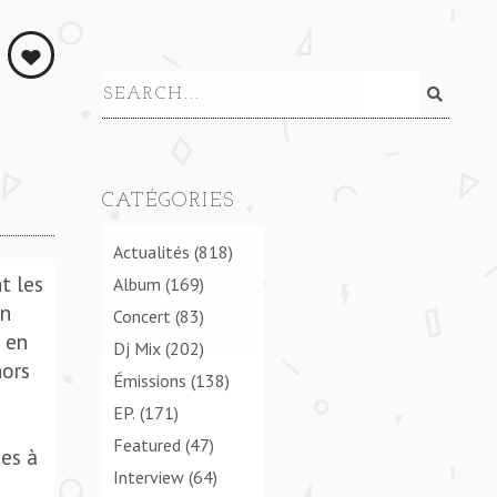
CATÉGORIES
Actualités
(818)
t les
Album
(169)
on
Concert
(83)
 en
Dj Mix
(202)
hors
Émissions
(138)
e
EP.
(171)
Featured
(47)
ées à
Interview
(64)