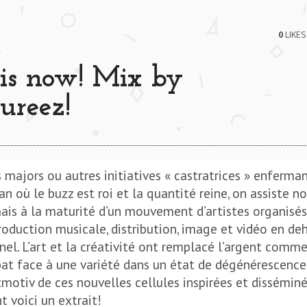
0
LIKES
is now! Mix by
ureez!
 majors ou autres initiatives « castratrices » enferman
an où le buzz est roi et la quantité reine, on assiste n
ais à la maturité d’un mouvement d’artistes organisés
roduction musicale, distribution, image et vidéo en de
nel. L’art et la créativité ont remplacé l’argent comm
bat face à une variété dans un état de dégénérescence
itmotiv de ces nouvelles cellules inspirées et dissémin
 voici un extrait!