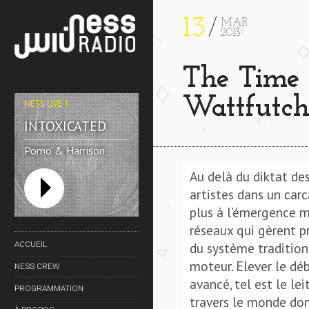
13
MAR
2013
The Time 
Wattfutch
NESS LIVE !
INTOXICATED
Pomo & Harrison
Brome
Au delà du diktat des
artistes dans un carc
plus à l’émergence m
réseaux qui gèrent p
du système tradition
ACCUEIL
moteur. Elever le dé
NESS CREW
avancé, tel est le le
PROGRAMMATION
travers le monde dont