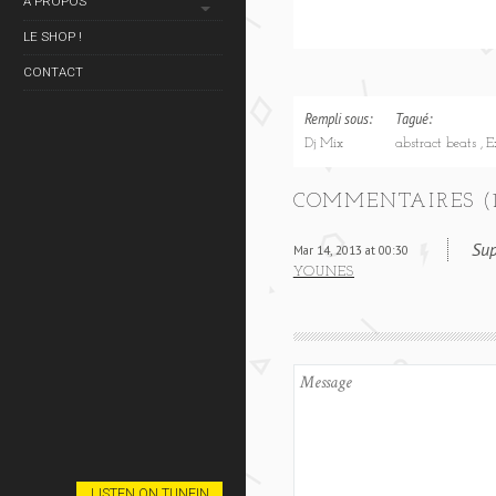
À PROPOS
LE SHOP !
CONTACT
Rempli sous:
Tagué:
Dj Mix
abstract beats
E
COMMENTAIRES (1
Sup
Mar 14, 2013 at 00:30
YOUNES
LISTEN ON TUNEIN