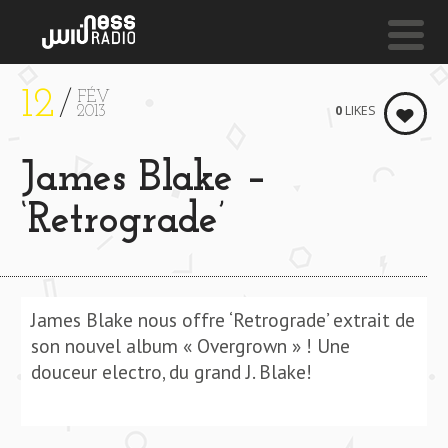
12
FÉV
NESS LIVE !
0
LIKES
2013
WHEN I'M IN YOUR ARMS **** WHEN I'M IN YOUR A
James Blake –
Cleo Sol
‘Retrograde’
James Blake nous offre ‘Retrograde’ extrait de
son nouvel album « Overgrown » ! Une
douceur electro, du grand J. Blake!