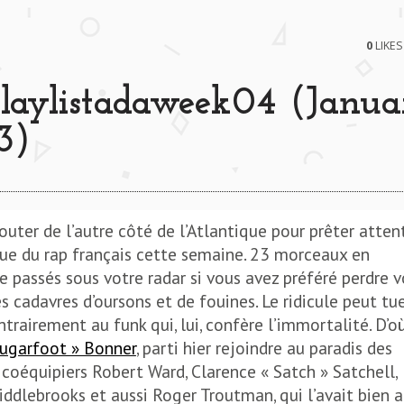
0
LIKES
laylistadaweek04 (Janua
3)
uter de l’autre côté de l’Atlantique pour prêter atten
ue du rap français cette semaine. 23 morceaux en
te passés sous votre radar si vous avez préféré perdre v
 cadavres d’oursons et de fouines. Le ridicule peut tue
trairement au funk qui, lui, confère l’immortalité. D’où
Sugarfoot » Bonner
, parti hier rejoindre au paradis des
 coéquipiers Robert Ward, Clarence « Satch » Satchell,
ddlebrooks et aussi Roger Troutman, qui l’avait bien a