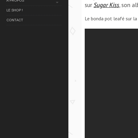
À PROPOS
sur
Sugar Kiss
, son a
LE SHOP !
Le bonda pot leafé sur la
CONTACT