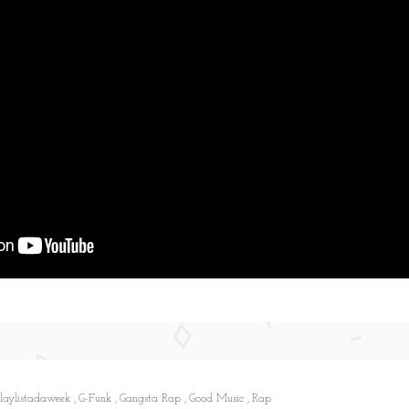
playlistadaweek
G-Funk
Gangsta Rap
Good Music
Rap