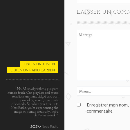
LAISSER UN COM
LISTEN ON TUNEIN
LISTEN ON RADIO GARDEN
" No AI, no algorithms, just pure
human touch. Our playlists and music
selections are handpicked and ear-
approved by a real, live music
Enregistrer mon nom, 
aficionado. So, when you tune in to
Ness Radio, you're experiencing the
commentaire.
magic of human creativity, not a
robot's guesswork. "
2025 ©
Ness Radio