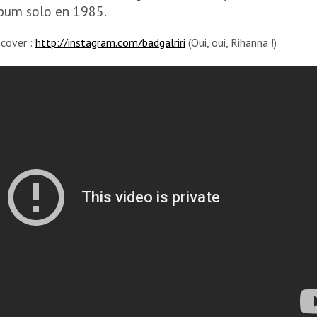
lbum solo en 1985.
 cover :
http://instagram.com/badgalriri
(Oui, oui, Rihanna !)