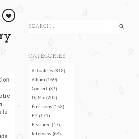
ry
CATÉGORIES
Actualités
(818)
tion
Album
(169)
Concert
(83)
otre
Dj Mix
(202)
r,
Émissions
(138)
 le
EP.
(171)
Featured
(47)
Interview
(64)
idé