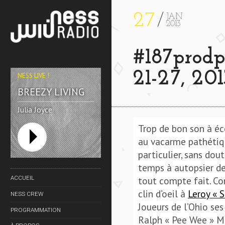
27
JAN
2013
#187prodp
21-27, 201
NESS LIVE !
BREEZY LIVING
Julia Joyce
Trop de bon son à éco
au vacarme pathétiq
particulier, sans dou
temps à autopsier des
tout compte fait. Con
ACCUEIL
clin d’oeil à
Leroy « 
NESS CREW
Joueurs de l’Ohio ses
PROGRAMMATION
Ralph « Pee Wee » Mi