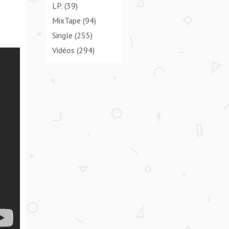
LP.
(39)
MixTape
(94)
Single
(255)
Vidéos
(294)