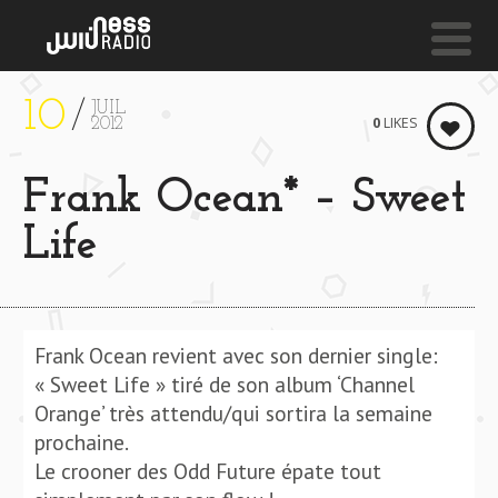
10
JUIL
NESS LIVE !
0
LIKES
2012
BUTTERFLY
Frank Ocean* – Sweet
Brassbastardz
Life
Frank Ocean revient avec son dernier single:
« Sweet Life » tiré de son album ‘Channel
Orange’ très attendu/qui sortira la semaine
prochaine.
Le crooner des Odd Future épate tout