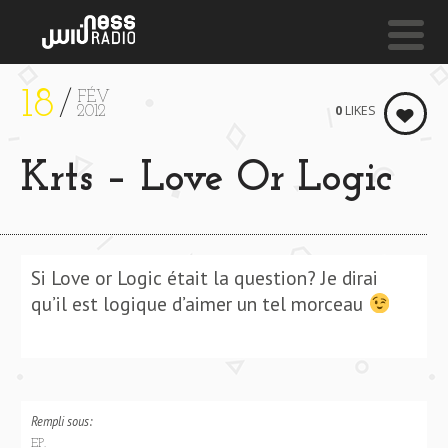
18
FÉV
NESS LIVE !
0
LIKES
2012
UNTITLED 07 L 2014 / 2016 **** UNTITLED 07 L 20
Krts – Love Or Logic
Kendrick Lamar
Si Love or Logic était la question? Je dirai
qu’il est logique d’aimer un tel morceau
Rempli sous:
EP.