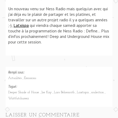
Un nouveau venu sur Ness Radio mais quelqu’un avec qui
j’ai déja eu le plaisir de partager et les platines, et
travailler sur un autre projet radio il y a quelques années
;-),
Latxispa
qui viendra chaque samedi apporter sa
touche à la programmation de Ness Radio : Define… Plus
d’infos prochainement! Deep and Underground House mix
pour cette session.
Rempli sous:
Actualités
Émissions
Tagué:
Deeper Shade of House
Joe Kay
Lars Behrenroth
Laxtispa
soulection
Wattfutchureez
LAISSER UN COMMENTAIRE