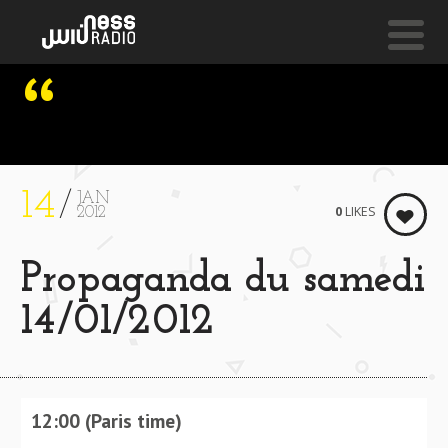
NESS LIVE !
TWILIGHT JUSTICE **** TWILIGHT JUSTICE **** TWI
Jael-JaëL
14
JAN
0
LIKES
2012
Propaganda du samedi
14/01/2012
12:00 (Paris time)