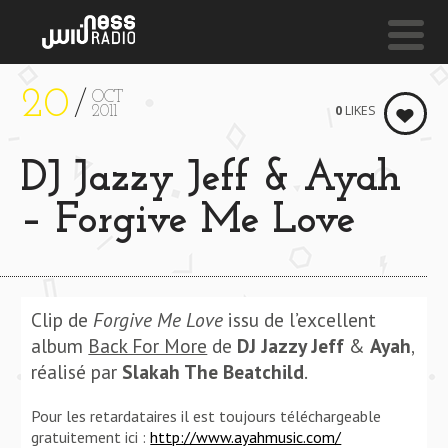
20
OCT
NESS LIVE !
0
LIKES
2011
CRY & LIE
DJ Jazzy Jeff & Ayah
Xavier OmäR & Sango
– Forgive Me Love
Clip de
Forgive Me Love
issu de l’excellent
album
Back For More
de
DJ Jazzy Jeff
&
Ayah
,
réalisé par
Slakah The Beatchild
.
Pour les retardataires il est toujours téléchargeable
gratuitement ici :
http://www.ayahmusic.com/