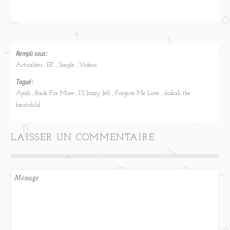
Rempli sous:
Actualités
EP.
Single
Vidéos
Tagué:
Ayah
Back For More
DJ Jazzy Jeff
Forgive Me Love
slakah the
beatchild
LAISSER UN COMMENTAIRE