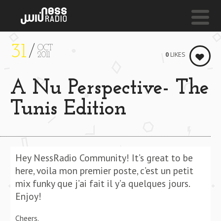
31
OCT
NESS LIVE !
0
LIKES
2011
GANGSTER MUSIC **** GANGSTER MUSIC **** GAN
A Nu Perspective- The
Dj Metro Soul
Tunis Edition
Hey NessRadio Community! It’s great to be
here, voila mon premier poste, c’est un petit
mix funky que j’ai fait il y’a quelques jours.
Enjoy!
Cheers.