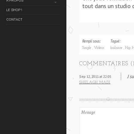
À PROPOS
tout dans un studio d
LE SHOP !
CONTACT
Rempli sous:
Tagué:
Single
Vidéos
balance
Hip 
COMMENTAIRES (1
J s
Sep 12, 2011 at 22:05
SHELAGH MADI