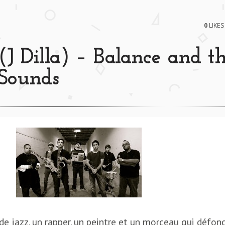
0
LIKES
J Dilla) – Balance and t
 Sounds
e jazz, un rapper, un peintre et un morceau qui défonc