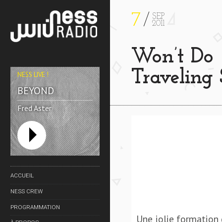
7
SEP
2011
Won’t Do (
Traveling
NESS LIVE !
BEYOND
Fred Aster
ACCUEIL
NESS CREW
PROGRAMMATION
Une jolie formation d