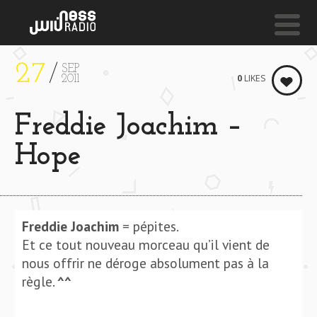
27
SEP
NESS LIVE !
0
LIKES
2011
HOT (FEAT. NICK & NAVI) **** HOT (FEAT. NICK & NA
Freddie Joachim –
Full Crate & The
Partysquad
Hope
Freddie Joachim
= pépites.
Et ce tout nouveau morceau qu’il vient de
nous offrir ne déroge absolument pas à la
règle.
^^