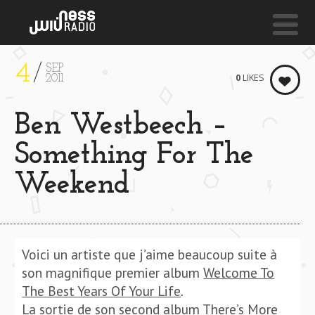
4
SEP
NESS LIVE !
0
LIKES
2011
I WALK ALONE
Ben Westbeech –
Marijata
Something For The
Weekend
Voici un artiste que j’aime beaucoup suite à
son magnifique premier album
Welcome To
The Best Years Of Your Life
.
La sortie de son second album
There’s More