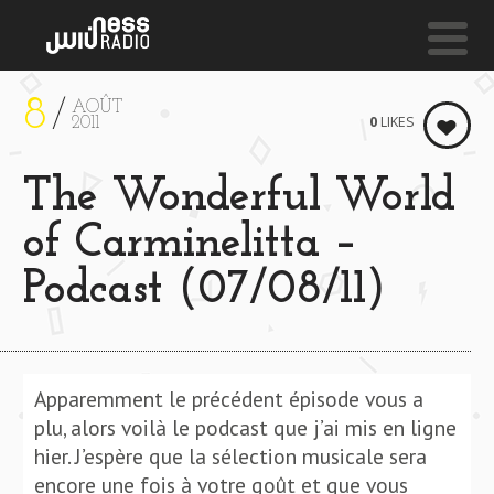
8
AOÛT
NESS LIVE !
0
LIKES
2011
READY OR NOT (EDIT) (IVORY COAST) **** READY O
The Wonderful World
Sango
of Carminelitta –
Podcast (07/08/11)
Apparemment le précédent épisode vous a
plu, alors voilà le podcast que j’ai mis en ligne
hier. J’espère que la sélection musicale sera
encore une fois à votre goût et que vous