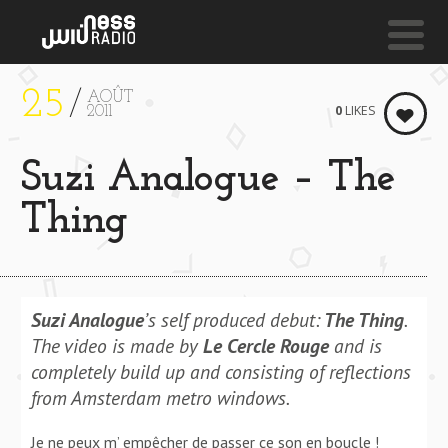
25
AOÛT
NESS LIVE !
0
LIKES
2011
REDBONE
Suzi Analogue – The
Childish Gambino
Thing
Suzi Analogue
’s self produced debut:
The Thing
.
The video is made by
Le Cercle Rouge
and is
completely build up and consisting of reflections
from Amsterdam metro windows.
Je ne peux m’ empêcher de passer ce son en boucle !