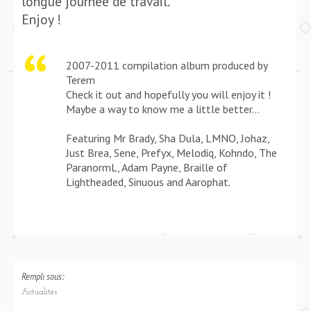
longue journée de travail.
Enjoy !
2007-2011 compilation album produced by
Terem
Check it out and hopefully you will enjoy it !
Maybe a way to know me a little better…
Featuring Mr Brady, Sha Dula, LMNO, Johaz,
Just Brea, Sene, Prefyx, Melodiq, Kohndo, The
ParanormL, Adam Payne, Braille of
Lightheaded, Sinuous and Aarophat.
Rempli sous:
Actualités