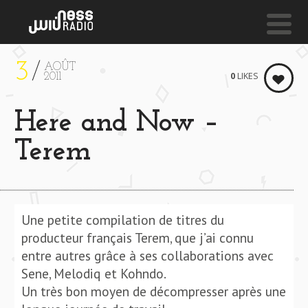
3
AOÛT
NESS LIVE !
0
LIKES
2011
BLESSED (OBEY CITY EDIT) **** BLESSED (OBEY CIT
Here and Now –
Schoolboy Q Feat.
Kendrick Lamar
Terem
Une petite compilation de titres du
producteur français Terem, que j’ai connu
entre autres grâce à ses collaborations avec
Sene, Melodiq et Kohndo.
Un très bon moyen de décompresser après une