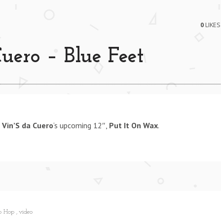
0
LIKES
uero – Blue Feet
X) **** SLOW DANCE (JAZZ MIX) **** SLOW DANCE (JA
m
Vin’S da Cuero
‘s upcoming 12″,
Put It On Wax
.
p Hop
video