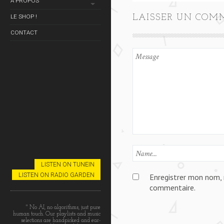
À PROPOS
LE SHOP !
LAISSER UN COM
CONTACT
LISTEN ON TUNEIN
LISTEN ON RADIO GARDEN
Enregistrer mon nom, 
commentaire.
" No AI, no algorithms, just pure
human touch. Our playlists and music
selections are handpicked and ear-