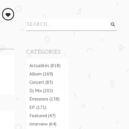
ZZ MIX) **** SLOW DANCE (JAZZ MIX) ****
CATÉGORIES
Actualités
(818)
Album
(169)
Concert
(83)
Dj Mix
(202)
Émissions
(138)
EP.
(171)
Featured
(47)
Interview
(64)