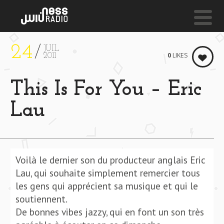
24
JUIL
NESS LIVE !
0
LIKES
2011
FUJI
This Is For You – Eric
Vanilla
Lau
Voilà le dernier son du producteur anglais Eric
Lau, qui souhaite simplement remercier tous
les gens qui apprécient sa musique et qui le
soutiennent.
De bonnes vibes jazzy, qui en font un son très